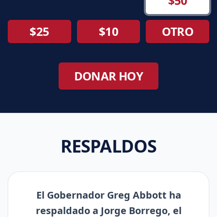
$50
$25
$10
OTRO
DONAR HOY
RESPALDOS
El Gobernador Greg Abbott ha
respaldado a Jorge Borrego, el