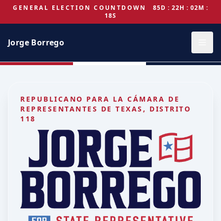
GENERAL ELECTION COUNTDOWN
85D : 22H : 02M :
18S
Jorge Borrego
REPUBLICANO PARA LA CÁMARA DE
REPRESENTANTES DE TEXAS, DISTRITO
118
Jorge Borrego